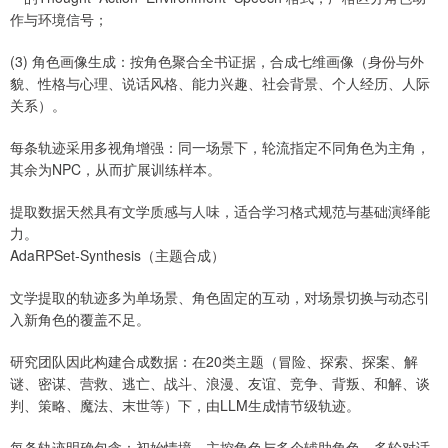
作与环境信号；
(3) 角色画像生成：按角色聚合全书证据，合成七维画像（身份与外
貌、性格与心理、说话风格、能力兴趣、社会背景、个人经历、人际
关系）。
每条轨迹采用多视角增强：同一场景下，轮流指定不同角色为主角，
其余为NPC，从而扩展训练样本。
提取数据天然具有文学质感与人味，适合学习格式规范与基础演绎能
力。
AdaRPSet-Synthesis（主题合成）
文学提取的轨迹多为单场景、角色固定的互动，对场景切换与动态引
入新角色的覆盖不足。
研究团队因此构建合成数据：在20类主题（冒险、探索、探案、解
谜、密谋、营救、逃亡、战斗、浪漫、友谊、竞争、背叛、和解、谈
判、策略、魔法、末世等）下，由LLM生成情节级轨迹。
每条轨迹明确包含：初始情境、主控角色与多个辅助角色、多轮对话