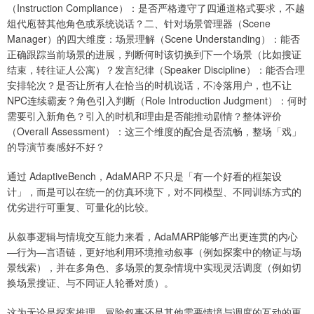
（Instruction Compliance）：是否严格遵守了四通道格式要求，不越
俎代庖替其他角色或系统说话？二、针对场景管理器（Scene
Manager）的四大维度：场景理解（Scene Understanding）：能否
正确跟踪当前场景的进展，判断何时该切换到下一个场景（比如搜证
结束，转往证人公寓）？发言纪律（Speaker Discipline）：能否合理
安排轮次？是否让所有人在恰当的时机说话，不冷落用户，也不让
NPC连续霸麦？角色引入判断（Role Introduction Judgment）：何时
需要引入新角色？引入的时机和理由是否能推动剧情？整体评价
（Overall Assessment）：这三个维度的配合是否流畅，整场「戏」
的导演节奏感好不好？
通过 AdaptiveBench，AdaMARP 不只是「有一个好看的框架设
计」，而是可以在统一的仿真环境下，对不同模型、不同训练方式的
优劣进行可重复、可量化的比较。
从叙事逻辑与情境交互能力来看，AdaMARP能够产出更连贯的内心
—行为—言语链，更好地利用环境推动叙事（例如探案中的物证与场
景线索），并在多角色、多场景的复杂情境中实现灵活调度（例如切
换场景搜证、与不同证人轮番对质）。
这为无论是探案推理、冒险叙事还是其他需要情境与调度的互动的更