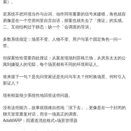
索）。
若系统不把环境当作与台词、动作同等重要的信号来建模，角色就容
易像是在一个空房间里自言自语，探案也就失去了「搜证」的实感。
二、互动结构过于静态：缺一个「会调度的导演」
多数系统假定：场景不变、人物不变、用户与某个固定角色一问一
答。
但探案恰恰需要四处搜证：从案发现场到苏格兰场，从房东太太的公
寓到嫌疑人的宅邸，每个场景都有不同的环境和证人。
谁来接下一句？是先问管家还是先问马车夫？何时换场景、何时引入
新证人？
现有框架很少系统性地回答这些问题。
没有这些能力，故事就很难自然地「演下去」，更像是在一个封闭的
聊天室里重复对话，而非一场真正的调查。
AdaMARP：四通道消息格式+场景管理器