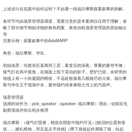
上述设计在实践中如何运转？不妨看一段福尔摩斯探案叙事的拆解。
各环节均由场景管理器调度，需要注意的是本案例仅仅用于理解，省
略了部分细节例如详细的角色档案、角色动机场景管理器的原始输出
等
完整示例：探案叙事中的AdaMARP
角色：福尔摩斯、华生。
初始场景：伦敦东区某寓所三层，案发后的深夜。厚重的窗帘半掩，
煤气灯在风中摇曳，在墙面上投下晃动的影子。壁炉已熄，余烬旁的
地毯上有一小块凝固的蜡痕，不远处散落着几根烧尽的火柴。福尔摩
斯与华生立于现场中央，窗外隐约传来泰晤士河上的汽笛声。
场景管理器
选择的动作为：pick_speaker（speaker: 福尔摩斯）理由：侦探应先
勘察现场并给出初步推理
福尔摩斯：<煤气灯昏黄，蜡痕在阴影中隐约可见> [烛泪的位置和形
状……婚礼蜡烛，而且是左手持烛]（蹲下身捻起碎屑嗅了嗅，站起