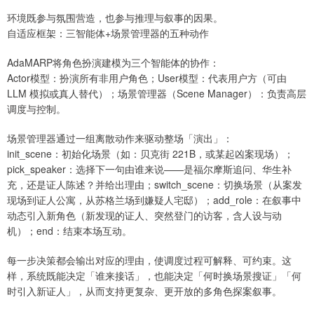
环境既参与氛围营造，也参与推理与叙事的因果。
自适应框架：三智能体+场景管理器的五种动作
AdaMARP将角色扮演建模为三个智能体的协作：
Actor模型：扮演所有非用户角色；User模型：代表用户方（可由
LLM 模拟或真人替代）；场景管理器（Scene Manager）：负责高层
调度与控制。
场景管理器通过一组离散动作来驱动整场「演出」：
init_scene：初始化场景（如：贝克街 221B，或某起凶案现场）；
pick_speaker：选择下一句由谁来说——是福尔摩斯追问、华生补
充，还是证人陈述？并给出理由；switch_scene：切换场景（从案发
现场到证人公寓，从苏格兰场到嫌疑人宅邸）；add_role：在叙事中
动态引入新角色（新发现的证人、突然登门的访客，含人设与动
机）；end：结束本场互动。
每一步决策都会输出对应的理由，使调度过程可解释、可约束。这
样，系统既能决定「谁来接话」，也能决定「何时换场景搜证」「何
时引入新证人」，从而支持更复杂、更开放的多角色探案叙事。