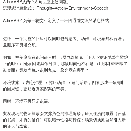
AdaMARP从两个方向回应上述问题。
沉浸式消息格式： Thought–Action–Environment–Speech
AdaMARP 为每一轮交互定义了一种四通道交织的消息格式：
这样，一个完整的回应可以同时包含思考、动作、环境感知和言语，
且顺序可灵活交织。
例如，福尔摩斯在讯问证人时：<煤气灯摇曳，证人下意识地瞥向壁炉
上的时钟> [他在回避具体时间，那段时间他不在场]（用烟斗轻轻敲了
敲桌面）案发当晚八点到九点，您究竟在哪里？
环境线索 → 内心推理 → 施压动作 → 追问话语，四者形成一条清晰
的因果链，更贴近真实探案的节奏。
同时，环境不再只是点缀。
案发现场的物证摆放会支撑角色的推理链条；证人住所的布置（凌乱
的书桌、未拆的信件）可以暗示性格与行踪；场景切换则自然引入新
的证人与线索。