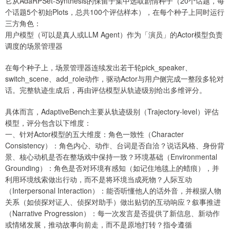
它从AdaRPSet-Synthesis的保留子集中选取剧情种子（20个话题，每
个话题5个初始Plots，总共100个评估样本），在每个种子上同时运行
三方角色：
用户模型（可以是真人或LLM Agent）作为「演员」的Actor模型负责
调度的场景管理器
在每个种子上，场景管理器连续发出若干轮pick_speaker、
switch_scene、add_role动作，驱动Actor与用户侧完成一整段多轮对
话。完整轨迹生成后，再由评估模型从轨迹级别给出多维评分。
具体而言，AdaptiveBench主要从轨迹级别（Trajectory-level）评估
模型，评分包含以下维度：
一、针对Actor模型的五大维度：角色一致性（Character
Consistency）：角色内心、动作、台词是否自洽？说话风格、身份背
景、核心动机是否在整场戏中保持一致？环境基础（Environmental
Grounding）：角色是否对环境有感知（如记住地毯上的蜡痕），并
利用环境线索做出行动，而不是将环境当成死物？人际互动
（Interpersonal Interaction）：能否听懂他人的话外音，并根据人物
关系（如侦探对证人、侦探对助手）做出贴切的互动响应？叙事推进
（Narrative Progression）：每一次发言是否提供了新信息、新动作
或情绪发展，推动故事向前走，而不是原地打转？指令遵循