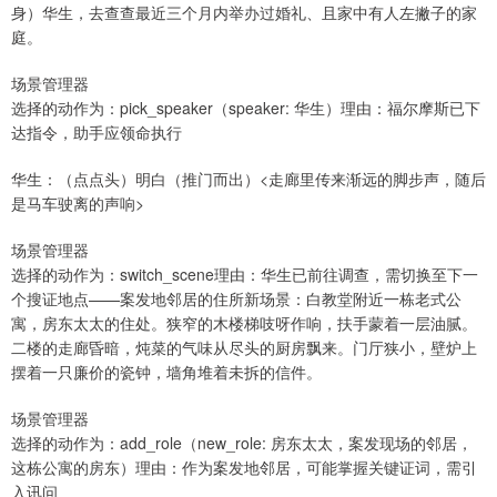
身）华生，去查查最近三个月内举办过婚礼、且家中有人左撇子的家
庭。
场景管理器
选择的动作为：pick_speaker（speaker: 华生）理由：福尔摩斯已下
达指令，助手应领命执行
华生：（点点头）明白（推门而出）<走廊里传来渐远的脚步声，随后
是马车驶离的声响>
场景管理器
选择的动作为：switch_scene理由：华生已前往调查，需切换至下一
个搜证地点——案发地邻居的住所新场景：白教堂附近一栋老式公
寓，房东太太的住处。狭窄的木楼梯吱呀作响，扶手蒙着一层油腻。
二楼的走廊昏暗，炖菜的气味从尽头的厨房飘来。门厅狭小，壁炉上
摆着一只廉价的瓷钟，墙角堆着未拆的信件。
场景管理器
选择的动作为：add_role（new_role: 房东太太，案发现场的邻居，
这栋公寓的房东）理由：作为案发地邻居，可能掌握关键证词，需引
入讯问