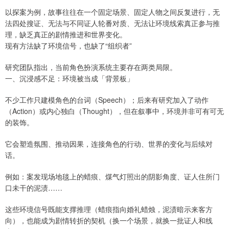
以探案为例，故事往往在一个固定场景、固定人物之间反复进行，无
法四处搜证、无法与不同证人轮番对质、无法让环境线索真正参与推
理，缺乏真正的剧情推进和世界变化。
现有方法缺了环境信号，也缺了“组织者”
研究团队指出，当前角色扮演系统主要存在两类局限。
一、沉浸感不足：环境被当成「背景板」
不少工作只建模角色的台词（Speech）；后来有研究加入了动作
（Action）或内心独白（Thought），但在叙事中，环境并非可有可无
的装饰。
它会塑造氛围、推动因果，连接角色的行动、世界的变化与后续对
话。
例如：案发现场地毯上的蜡痕、煤气灯照出的阴影角度、证人住所门
口未干的泥渍……
这些环境信号既能支撑推理（蜡痕指向婚礼蜡烛，泥渍暗示来客方
向），也能成为剧情转折的契机（换一个场景，就换一批证人和线