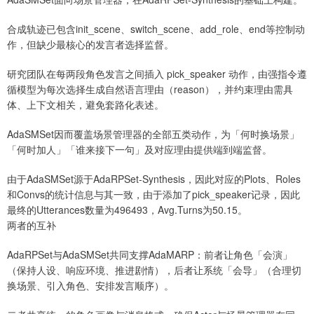
合成轨迹已包含init_scene、switch_scene、add_role、end等控制动
作，但缺少最核心的发言者选择监督。
研究团队在每两段角色发言之间插入 pick_speaker 动作，由强指令遵
循模型为每次选择生成自然语言理由（reason），并约束理由需具
体、上下文相关，避免套路化表述。
AdaSMSet因而覆盖场景管理器的全部五类动作，为「何时换场景」
「何时加人」「谁来接下一句」及对应理由提供端到端监督。
由于AdaSMSet源于AdaRPSet-Synthesis，因此对应的Plots、Roles
和Convs的统计信息与其一致，由于添加了pick_speaker记录，因此
最终的Utterances数量为496493，Avg.Turns为50.15。
两者的互补
AdaRPSet与AdaSMSet共同支撑AdaMARP：前者让角色「会演」
（保持人设、响应环境、推进剧情），后者让系统「会导」（合理切
换场景、引入角色、安排发言顺序）。