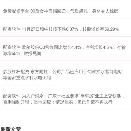
免费配资平台 00后女神震撼回归！气质超凡，身材令人惊叹
配资软件 11月27日颀中转债下跌0.37%，转股溢价率59.29%
配资软件 歌尔股份Q3营收同比增长4.4%，净利增长4.5%，存货
激增55% | 财报见闻
炒股杠杆配资 东方雨虹：公司产品已应用于句容抽水蓄能电站
等国家重点水利水电工程
配资软件 为入户消杀，广东一社区要求“单车房”业主上交钥匙，
否则强制开锁，当地回应：情况属实，但已作废不再执行
最新文章