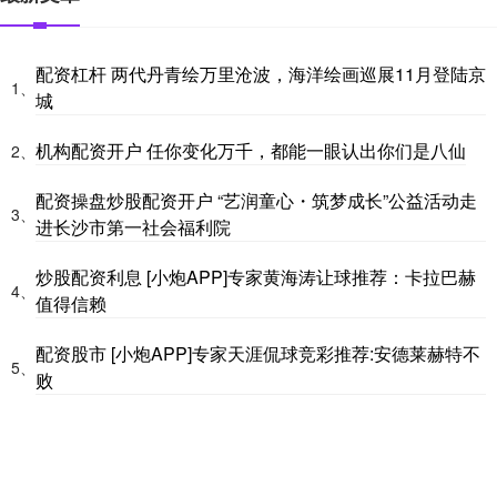
配资杠杆 两代丹青绘万里沧波，海洋绘画巡展11月登陆京
1、
城
机构配资开户 任你变化万千，都能一眼认出你们是八仙
2、
配资操盘炒股配资开户 “艺润童心・筑梦成长”公益活动走
3、
进长沙市第一社会福利院
炒股配资利息 [小炮APP]专家黄海涛让球推荐：卡拉巴赫
4、
值得信赖
配资股市 [小炮APP]专家天涯侃球竞彩推荐:安德莱赫特不
5、
败